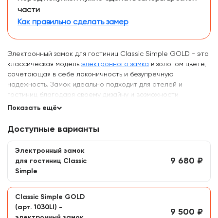
части
Как правильно сделать замер
Электронный замок для гостиниц Classic Simple GOLD - это
классическая модель
электронного замка
в золотом цвете,
сочетающая в себе лаконичность и безупречную
надежность. Замок идеально подходит для отелей и
гостиниц благодаря своему дизайну и возможности
интеграции с различными системами управления отелем
Показать ещё
(PMS).
Доступные варианты
Гостиничный замок
Novilock Classic Simple изготовлен из
нержавеющей стали, не содержит ответственных
Электронный замок
элементов конструкции из пластика и силумина.
9 680 ₽
для гостиниц Classic
Simple
Все модели замков Novilock оснащены функцией
антипаника, которая позволяет открыть дверь изнутри в
любой ситуации.
Classic Simple GOLD
(арт. 1030LI) -
Направление ручки выбирается при заказе:
9 500 ₽
электронный замок