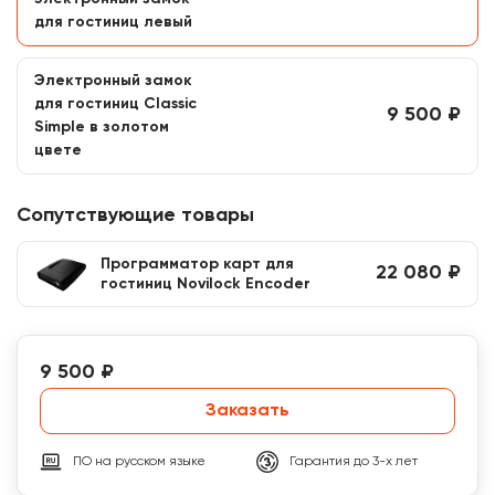
4274L - левое
для гостиниц левый
4274R - правое
Электронный замок
для гостиниц Classic
9 500 ₽
Simple в золотом
цвете
Сопутствующие товары
Программатор карт для
22 080 ₽
гостиниц Novilock Encoder
9 500 ₽
Заказать
ПО на русском языке
Гарантия до 3-х лет