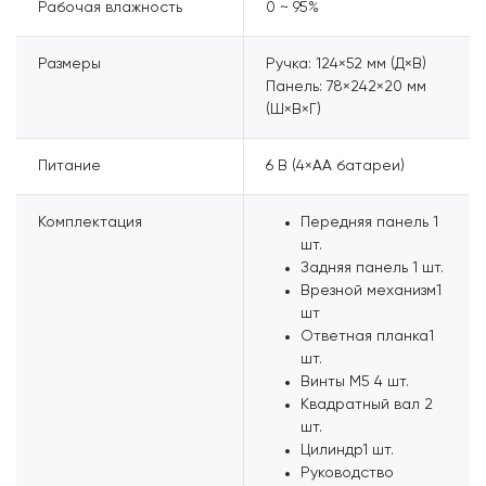
Рабочая влажность
0 ~ 95%
Размеры
Ручка: 124×52 мм (Д×В)
Панель: 78×242×20 мм
(Ш×В×Г)
Питание
6 В (4×AA батареи)
Комплектация
Передняя панель
1
шт.
Задняя панель
1 шт.
Врезной механизм
1
шт
Ответная планка
1
шт.
Винты М5
4 шт.
Квадратный вал
2
шт.
Цилиндр
1 шт.
Руководство