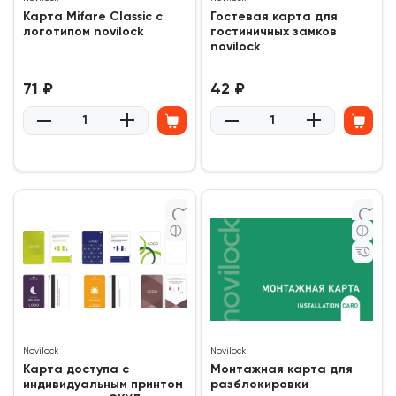
Карта Mifare Classic с
Гостевая карта для
логотипом novilock
гостиничных замков
novilock
71 ₽
42 ₽
0
0
(0)
(0)
Novilock
Novilock
Карта доступа с
Монтажная карта для
индивидуальным принтом
разблокировки