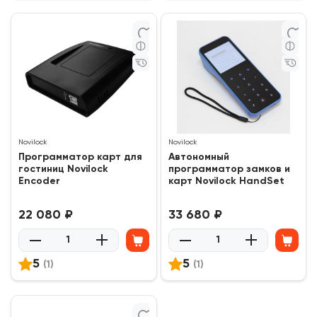
Novilock
Novilock
Программатор карт для
Автономный
гостиниц Novilock
программатор замков и
Encoder
карт Novilock HandSet
22 080 ₽
33 680 ₽
5
5
(1)
(1)