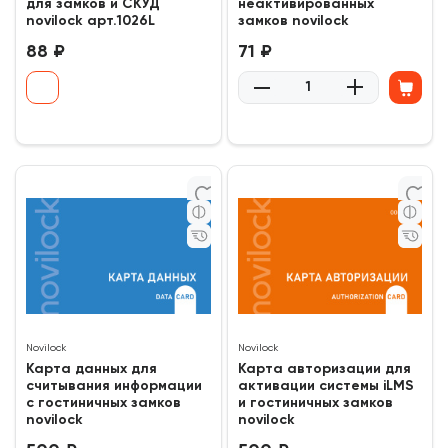
для замков и СКУД
неактивированных
novilock арт.1026L
замков novilock
88 ₽
71 ₽
0
0
(0)
(0)
Novilock
Novilock
Карта данных для
Карта авторизации для
считывания информации
активации системы iLMS
с гостиничных замков
и гостиничных замков
novilock
novilock