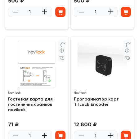
500 ₽
500 ₽
0
0
(0)
(0)
Novilock
Novilock
Гостевая карта для
Программатор карт
гостиничных замков
TTLock Encoder
novilock
71 ₽
12 800 ₽