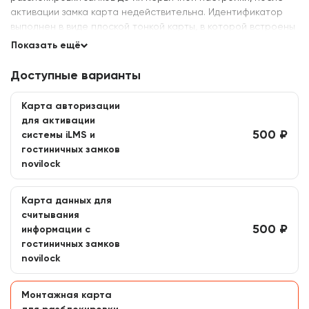
активации замка карта недействительна. Идентификатор
выполнен в виде плоской тонкой карты, в которой встроены
чип и антенна.
Показать ещё
Доступные варианты
Карта авторизации
для активации
500 ₽
системы iLMS и
гостиничных замков
novilock
Карта данных для
считывания
500 ₽
информации с
гостиничных замков
novilock
Монтажная карта