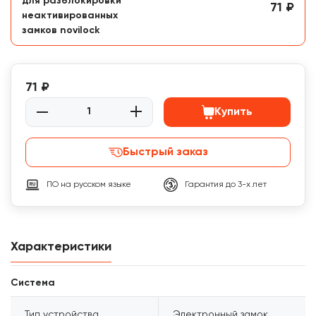
для разблокировки
71 ₽
неактивированных
замков novilock
71 ₽
Купить
Быстрый заказ
ПО на русском языке
Гарантия до 3-х лет
Характеристики
Система
Тип устройства
Электронный замок